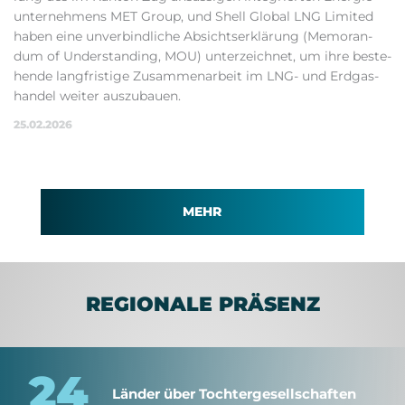
un­ter­neh­mens MET Group, und Shell Glo­bal LNG Li­mi­ted
ha­ben ei­ne un­ver­bind­li­che Ab­sichts­er­klä­rung (Me­mo­ran­
dum of Un­der­stan­ding, MOU) un­ter­zeich­net, um ih­re be­ste­
hen­de lang­fris­ti­ge Zu­sam­men­ar­beit im LNG- und Erd­gas­
han­del wei­ter aus­zu­bau­en.
25.02.2026
MEHR
REGIONALE PRÄSENZ
24
Länder über Tochtergesellschaften