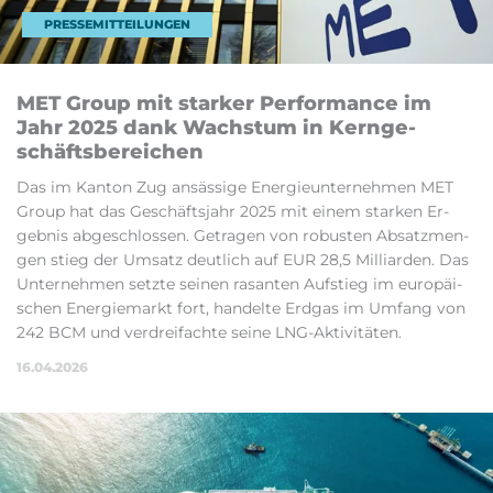
PRESSEMITTEILUNGEN
MET Group mit star­ker Per­for­man­ce im
Jahr 2025 dank Wachs­tum in Kern­ge­
schäfts­be­rei­chen
Das im Kan­ton Zug an­säs­si­ge Ener­gie­un­ter­neh­men MET
Group hat das Ge­schäfts­jahr 2025 mit ei­nem star­ken Er­
geb­nis ab­ge­schlos­sen. Ge­tra­gen von ro­bus­ten Ab­satz­men­
gen stieg der Um­satz deut­lich auf EUR 28,5 Mil­li­ar­den. Das
Un­ter­neh­men setz­te sei­nen ra­san­ten Auf­stieg im eu­ro­pä­i­
schen Ener­gie­markt for­t, han­del­te Erd­gas im Um­fang von
242 BCM und ver­drei­fach­te sei­ne LNG‑Aktivitäten.
16.04.2026