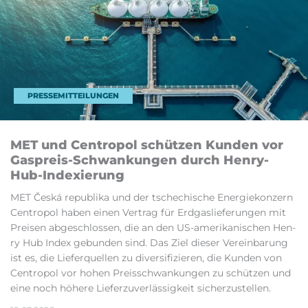
PRESSEMITTEILUNGEN
MET und Cen­tro­pol schüt­zen Kun­den vor
Gas­preis-Schwan­kun­gen durch Hen­ry-
Hub-In­de­xie­rung
MET Česká re­pu­bli­ka und der tsche­chi­sche Ener­gie­kon­zern
Cen­tro­pol ha­ben ei­nen Ver­trag für Erd­gas­lie­fe­run­gen mit
Prei­sen ab­ge­schlos­sen, die an den US-ame­ri­ka­ni­schen Hen­
ry Hub In­dex ge­bun­den sin­d. Das Ziel die­ser Ver­ein­ba­rung
ist es, die Lie­fer­quel­len zu di­ver­si­fi­zie­ren, die Kun­den von
Cen­tro­pol vor ho­hen Preis­schwan­kun­gen zu schüt­zen und
ei­ne noch hö­he­re Lie­fer­zu­ver­läs­sig­keit si­cher­zu­stel­len.