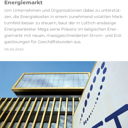
Ener­gie­markt
Um Un­ter­neh­men und Or­ga­ni­sa­ti­o­nen da­bei zu un­ter­stüt­
zen, die Ener­gie­kos­ten in ei­nem zu­neh­mend vo­la­ti­len Mark­
tum­feld bes­ser zu steu­ern, baut der in Lüt­tich an­säs­si­ge
Ener­gie­an­bie­ter Me­ga sei­ne Prä­senz im bel­gi­schen Ener­
gie­markt mit neu­en, mass­ge­schnei­der­ten Strom- und Erd­
gas­lö­sun­gen für Ge­schäfts­kun­den aus.
09.06.2026