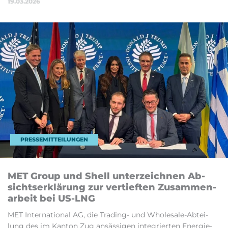
19.03.2026
PRESSEMITTEILUNGEN
MET Group und Shell un­ter­zeich­nen Ab­
sichts­er­klä­rung zur ver­tief­ten Zu­sam­men­
ar­beit bei US-LNG
MET In­ter­na­ti­o­nal AG, die Tra­ding- und Who­le­sa­le-Ab­tei­
lung des im Kan­ton Zug an­säs­si­gen in­te­grier­ten Ener­gie­