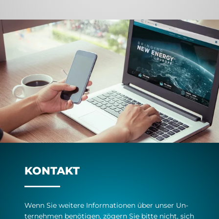
KONTAKT
Wenn Sie wei­te­re In­for­ma­ti­o­nen über un­ser Un­
ter­neh­men be­nö­ti­gen, zö­gern Sie bit­te nicht, sich