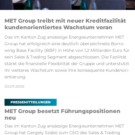
MET Group treibt mit neu­er Kre­dit­fa­zi­li­tät
kun­den­ori­en­tier­tes Wachs­tum vor­an
Das im Kan­ton Zug an­säs­si­ge Ener­gie­un­ter­neh­men MET
Group hat er­folg­reich ei­ne deut­lich über­zeich­ne­te Bor­ro­
wing Ba­se Fa­ci­li­ty (BBF) in Hö­he von 1,2 Mil­li­ar­den Eu­ro für
sein Sa­les & Tra­ding Seg­ment ab­ge­schlos­sen. Die Fa­zi­li­tät
stärkt die fi­nan­zi­el­le Fle­xi­bi­li­tät der Grup­pe und un­ter­stützt
ihr wei­te­res Wachs­tum so­wie ih­re kon­se­quen­te Kun­de­no­ri­
en­tie­rung.
03.07.2026
PRESSEMITTEILUNGEN
MET Group be­setzt Füh­rungs­po­si­ti­o­nen
neu
Das im Kan­ton Zug an­säs­si­ge Ener­gie­un­ter­neh­men MET
Group hat Ger­ge­ly Sz­abó zum CEO des Sa­les & Tra­ding