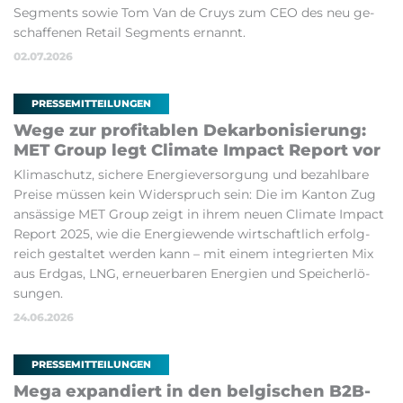
Seg­ments so­wie Tom Van de Cruys zum CEO des neu ge­
schaf­fe­nen Re­tail Seg­ments er­nannt.
02.07.2026
PRESSEMITTEILUNGEN
We­ge zur pro­fi­ta­blen De­kar­bo­ni­sie­rung:
MET Group legt Cli­ma­te Im­pact Re­port vor
Kli­ma­schutz, si­che­re Ener­gie­ver­sor­gung und be­zahl­ba­re
Prei­se müs­sen kein Wi­der­spruch sein: Die im Kan­ton Zug
an­säs­si­ge MET Group zeigt in ihrem neu­en Cli­ma­te Im­pact
Re­port 2025, wie die Ener­gie­wen­de wirt­schaft­lich er­folg­
reich ge­stal­tet wer­den kann – mit ei­nem in­te­grier­ten Mix
aus Erd­gas, LNG, er­neu­er­ba­ren Ener­gi­en und Spei­cher­lö­
sun­gen.
24.06.2026
PRESSEMITTEILUNGEN
Me­ga expan­diert in den bel­gi­schen B2B-