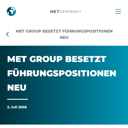
MET
MET
GERMANY
Group
MET GROUP BESETZT FÜHRUNGSPOSITIONEN
besetzt
NEU
Führungspositionen
MET GROUP BE­SETZT
neu
FÜH­RUNGS­PO­SI­TI­O­NEN
NEU
2. Juli 2026