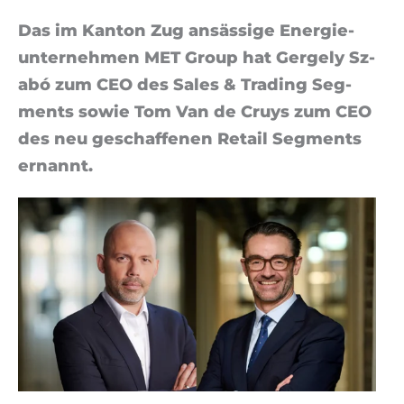
Das im Kan­ton Zug an­säs­si­ge Ener­gie­
un­ter­neh­men MET Group hat Ger­ge­ly Sz­
abó zum CEO des Sa­les & Tra­ding Seg­
ments so­wie Tom Van de Cruys zum CEO
des neu ge­schaf­fe­nen Re­tail Seg­ments
er­nannt.