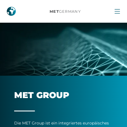
Fakten
MET
GERMANY
zur
MET
Group
MET GROUP
Die MET Group ist ein in­te­grier­tes eu­ro­pä­i­sches