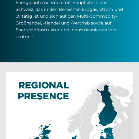
Ener­gie­un­ter­neh­men mit Haupt­sitz in der
Schwei­z, das in den Be­rei­chen Erd­gas, Strom und
Öl tä­tig ist und sich auf den Mul­ti-Com­mo­di­ty-
Groß­han­del, -Han­del und -Ver­trieb so­wie auf
Ener­gi­ein­fra­struk­tur und In­dus­trie­an­la­gen kon­
zen­trier­t.