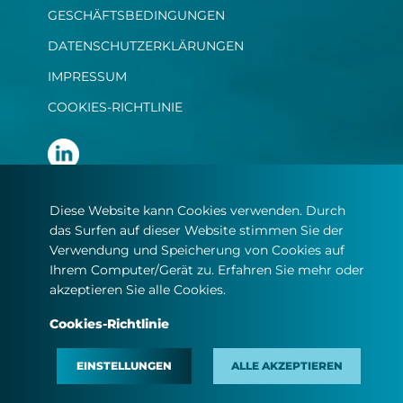
GESCHÄFTSBEDINGUNGEN
DATENSCHUTZERKLÄRUNGEN
IMPRESSUM
COOKIES-RICHTLINIE
Diese Website kann Cookies verwenden. Durch
das Surfen auf dieser Website stimmen Sie der
Verwendung und Speicherung von Cookies auf
Ihrem Computer/Gerät zu. Erfahren Sie mehr oder
akzeptieren Sie alle Cookies.
© Copyright 2022
Cookies-Richtlinie
MET.com – Alle Rechte vorbehalten.
EINSTELLUNGEN
ALLE AKZEPTIEREN