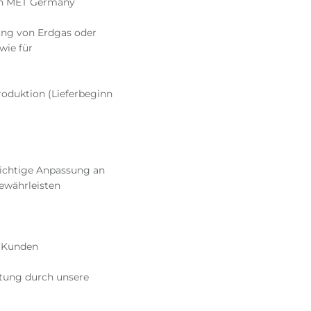
von MET Germany
rung von Erdgas oder
wie für
roduktion (Lieferbeginn
richtige Anpassung an
ewährleisten
e Kunden
tung durch unsere