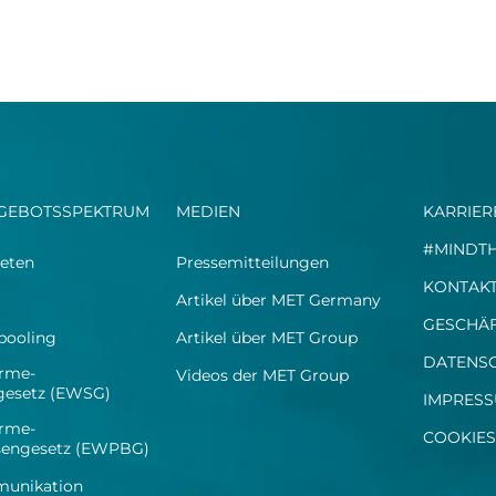
GEBOTSSPEKTRUM
MEDIEN
KARRIER
#MINDT
eten
Pressemitteilungen
KONTAK
Artikel über MET Germany
GESCHÄ
spooling
Artikel über MET Group
DATENS
rme-
Videos der MET Group
egesetz (EWSG)
IMPRES
rme-
COOKIES
sengesetz (EWPBG)
unikation