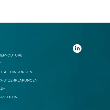
E
HEFYOUTURE
T
FTSBEDINGUNGEN
CHUTZERKLÄRUNGEN
SUM
-RICHTLINIE