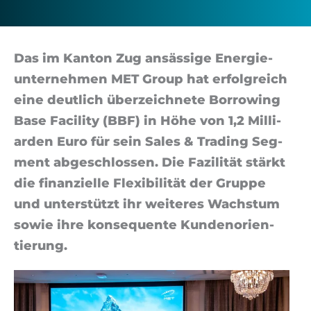
Das im Kan­ton Zug an­säs­si­ge Ener­gie­
un­ter­neh­men MET Group hat er­folg­reich
ei­ne deut­lich über­zeich­ne­te Bor­ro­wing
Ba­se Fa­ci­li­ty (BBF) in Hö­he von 1,2 Mil­li­
ar­den Eu­ro für sein Sa­les & Tra­ding Seg­
ment ab­ge­schlos­sen. Die Fa­zi­li­tät stärkt
die fi­nan­zi­el­le Fle­xi­bi­li­tät der Grup­pe
und un­ter­stützt ihr wei­te­res Wachs­tum
so­wie ih­re kon­se­quen­te Kun­de­no­ri­en­
tie­rung.