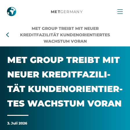
MET
MET
GERMANY
Group
MET GROUP TREIBT MIT NEUER
treibt
KREDITFAZILITÄT KUNDENORIENTIERTES
WACHSTUM VORAN
mit
MET GROUP TREIBT MIT
neuer
NEU­ER KRE­DIT­FA­ZI­LI­
Kreditfazilität
TÄT KUN­DEN­ORI­EN­TIER­
kundenorientiertes
TES WACHS­TUM VOR­AN
Wachstum
voran
3. Juli 2026