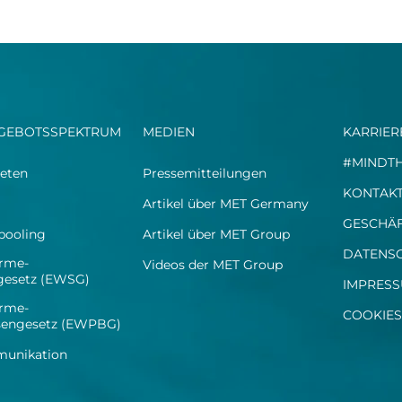
GEBOTSSPEKTRUM
MEDIEN
KARRIER
#MINDT
eten
Pressemitteilungen
KONTAK
Artikel über MET Germany
GESCHÄ
spooling
Artikel über MET Group
DATENS
rme-
Videos der MET Group
egesetz (EWSG)
IMPRES
rme-
COOKIES
sengesetz (EWPBG)
unikation