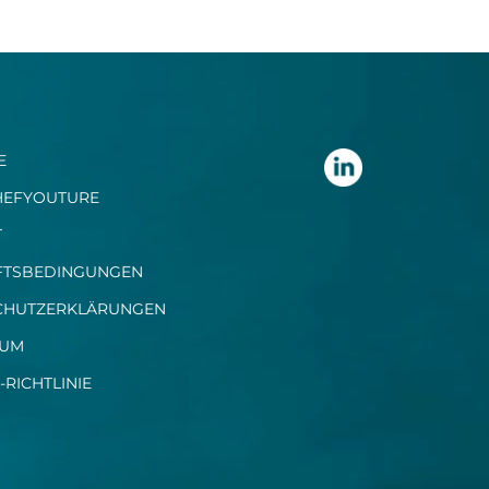
E
HEFYOUTURE
T
FTSBEDINGUNGEN
CHUTZERKLÄRUNGEN
SUM
-RICHTLINIE