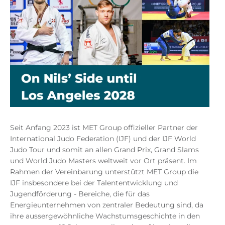
Seit Anfang 2023 ist MET Group offizieller Partner der
International Judo Federation (IJF) und der IJF World
Judo Tour und somit an allen Grand Prix, Grand Slams
und World Judo Masters weltweit vor Ort präsent. Im
Rahmen der Vereinbarung unterstützt MET Group die
IJF insbesondere bei der Talententwicklung und
Jugendförderung - Bereiche, die für das
Energieunternehmen von zentraler Bedeutung sind, da
ihre aussergewöhnliche Wachstumsgeschichte in den