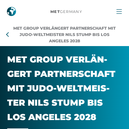
MET
MET
GERMANY
Group
MET GROUP VERLÄNGERT PARTNERSCHAFT MIT
verlängert
JUDO-WELTMEISTER NILS STUMP BIS LOS
ANGELES 2028
Partnerschaft
MET GROUP VER­LÄN­
mit
GERT PART­NER­SCHAFT
Judo-
MIT JU­DO-WELT­MEIS­
Weltmeister
TER NILS STUMP BIS
Nils
LOS AN­GE­LES 2028
Stump