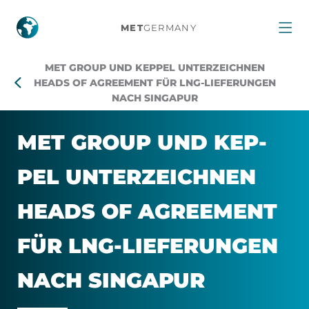
MET
MET
GERMANY
Group
MET GROUP UND KEPPEL UNTERZEICHNEN
und
HEADS OF AGREEMENT FÜR LNG-LIEFERUNGEN
NACH SINGAPUR
Keppel
MET GROUP UND KEP­
unterzeichnen
PEL UN­TER­ZEICH­NEN
Heads
HEADS OF AGREE­MENT
of
FÜR LNG-LIE­FE­RUN­GEN
Agreement
NACH SIN­GA­PUR
für