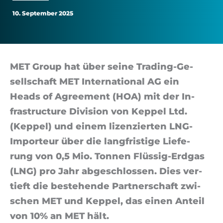
LNG-
10. September 2025
Lieferungen
nach
MET Group hat über sei­ne Tra­ding-Ge­
sell­schaft MET In­ter­na­ti­o­nal AG ein
Singapur
Heads of Agree­ment (HOA) mit der In­
fras­truc­ture Di­vi­si­on von Kep­pel Lt­d.
(Kep­pel) und ei­nem li­zen­zier­ten LNG-
Im­por­teur über die lang­fris­ti­ge Lie­fe­
rung von 0,5 Mio. Ton­nen Flüs­sig-Erd­gas
(LNG) pro Jahr ab­ge­schlos­sen. Dies ver­
tieft die be­ste­hen­de Part­ner­schaft zwi­
schen MET und Kep­pel, das ei­nen An­teil
von 10% an MET häl­t.