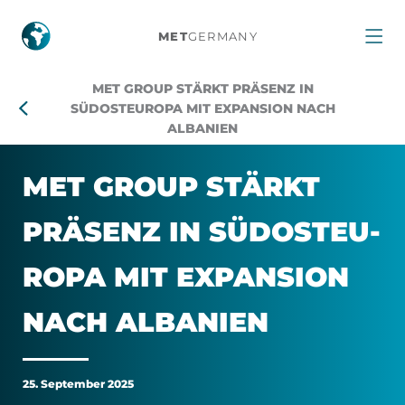
MET
MET
GERMANY
Group
MET GROUP STÄRKT PRÄSENZ IN
stärkt
SÜDOSTEUROPA MIT EXPANSION NACH
ALBANIEN
Präsenz
MET GROUP STÄRKT
in
PRÄ­SENZ IN SÜD­OST­EU­
Südosteuropa
RO­PA MIT EX­PAN­SI­ON
mit
NACH AL­BA­NI­EN
Expansion
nach
25. September 2025